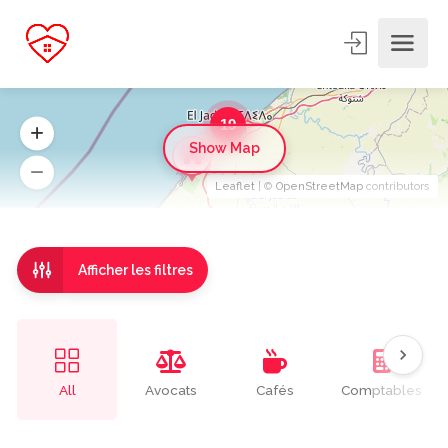
19
Show Map
Leaflet
| ©
OpenStreetMap
contributors
Afficher les filtres
All
Avocats
Cafés
Comptables