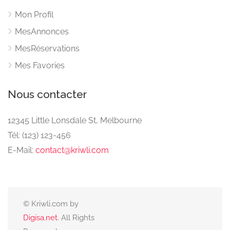
Mon Profil
MesAnnonces
MesRéservations
Mes Favories
Nous contacter
12345 Little Lonsdale St, Melbourne
Tél: (123) 123-456
E-Mail:
contact@kriwli.com
© Kriwli.com by
Digisa.net
. All Rights