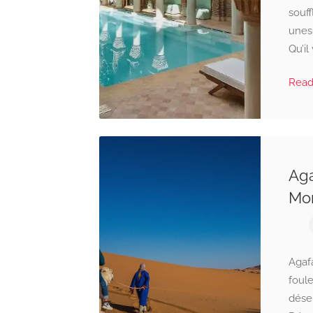
souff
unes
Qu’il
Rea
Aga
Mo
Agafa
foule
déser