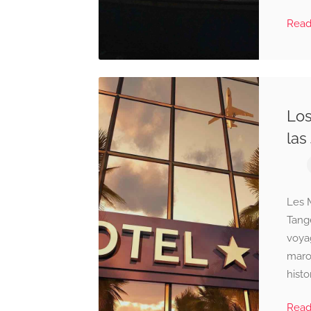
Rea
Los
las
Les M
Tange
voyag
maro
histo
Rea