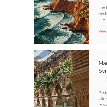
The b
Anch
in M
Rea
Mar
Ser
Pisci
ville
impre