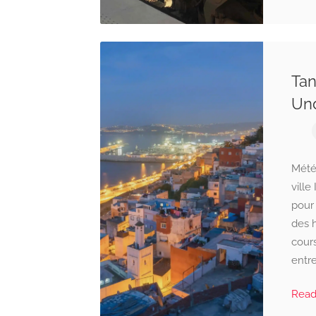
Tan
Und
Mété
ville
pour 
des 
cours
entre
Rea