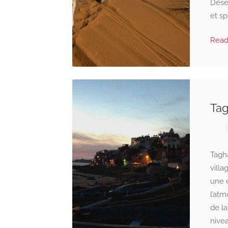
Dése
et sp
Rea
Tag
Tagha
villa
une e
l’atm
de la
nive