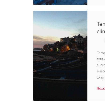
Tem
cli
Tempe
tout 
sud 
enso
long 
Rea