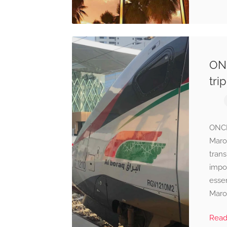
ONC
tri
ONCF
Maro
trans
impor
esse
Maro
Rea