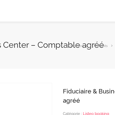
ss Center – Comptable agréé
Kriwli.com
Produits
Fiduciaire & Busi
agréé
Catégorie :
Listeo booking