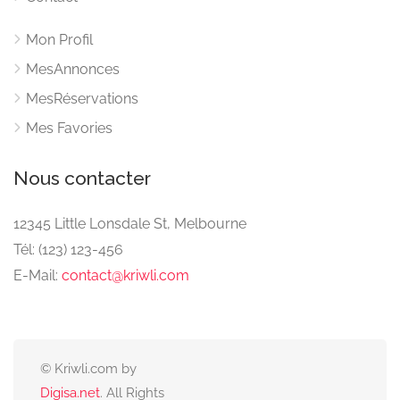
Mon Profil
MesAnnonces
MesRéservations
Mes Favories
Nous contacter
12345 Little Lonsdale St, Melbourne
Tél: (123) 123-456
E-Mail:
contact@kriwli.com
© Kriwli.com by
Digisa.net
. All Rights