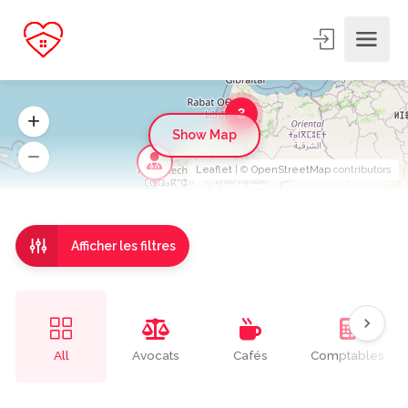
3
Show Map
Leaflet
| ©
OpenStreetMap
contributors
Afficher les filtres
All
Avocats
Cafés
Comptables