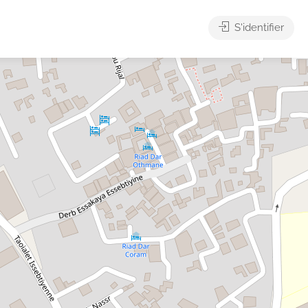
S'identifier
ésithérapeutes
Logements
Médecins
Notaires