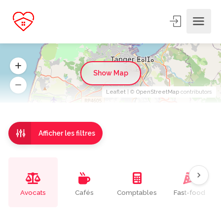
Show Map
Leaflet
| ©
OpenStreetMap
contributors
Afficher les filtres
Avocats
Cafés
Comptables
Fast-food