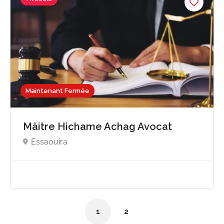
Maintenant Fermée
Mâitre Hichame Achag Avocat
Essaouira
1
2