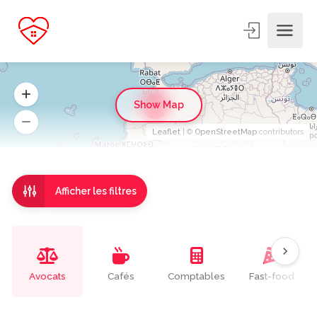
Show Map
20
Leaflet
| ©
OpenStreetMap
contributors
Afficher les filtres
Avocats
Cafés
Comptables
Fast-food