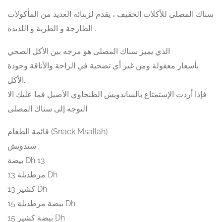
سناك المصلى للأكلات الخفيف ، يقدم لزبنائه العديد من المأكولات
الطازجة و الطرية و اللذيذه .
الذي يميز سناك المصلى هو مزجه بين الأكل الصحي
بأسعار معقولة ومن غير أي تضحية في الراحة والأناقة وجودة
الأكل.
فإذا أردت الإستمتاع بالساندويش الطنجاوي الأصيل فما عليك الا
التوجه إلى سناك المصلى
قائمة الطعام (Snack Msallah)
سندويش :
بيضة Dh 13
مرطديلة 13 Dh
كشير 13 Dh
بيضة مرطديلة 15 Dh
بيضة كشير 15 Dh