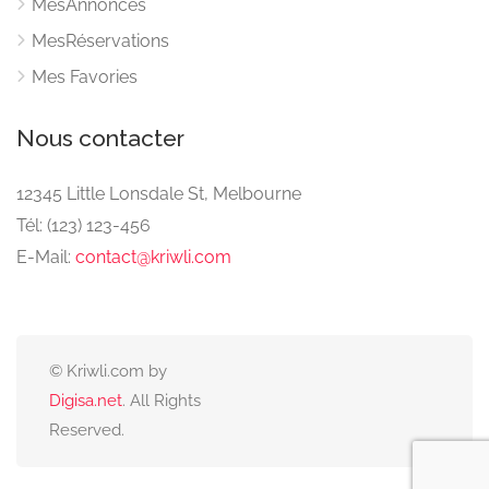
MesAnnonces
MesRéservations
Mes Favories
Nous contacter
12345 Little Lonsdale St, Melbourne
Tél: (123) 123-456
E-Mail:
contact@kriwli.com
© Kriwli.com by
Digisa.net
. All Rights
Reserved.