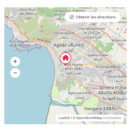
Obtenir les directions
Leaflet
| ©
OpenStreetMap
contributors