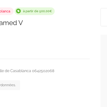
blanca
à partir de 500,00€
hamed V
ille de Casablanca 0642502068
ordonnées.