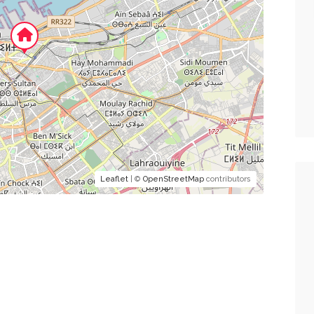
Leaflet
| ©
OpenStreetMap
contributors