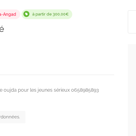
a-Angad
à partir de 300,00€
é
 oujda pour les jeunes sérieux 0658985893
ordonnées.