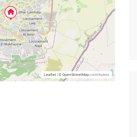
Leaflet
| ©
OpenStreetMap
contributors