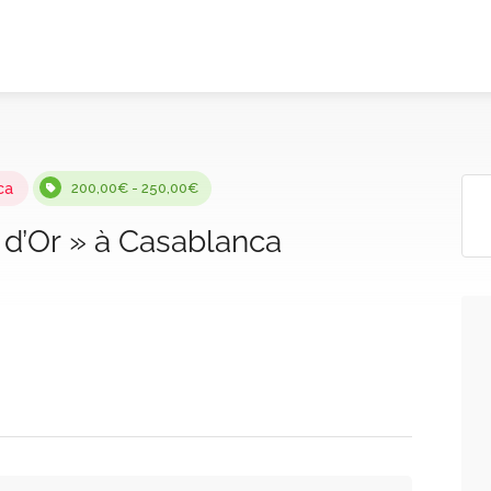
ca
200,00€ - 250,00€
e d’Or » à Casablanca