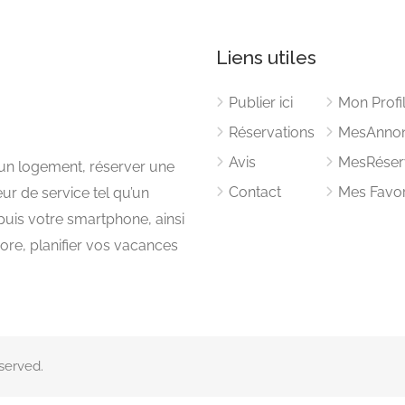
Liens utiles
Publier ici
Mon Profi
Réservations
MesAnno
Avis
MesRéser
 un logement, réserver une
Contact
Mes Favor
eur de service tel qu’un
uis votre smartphone, ainsi
ore, planifier vos vacances
eserved.