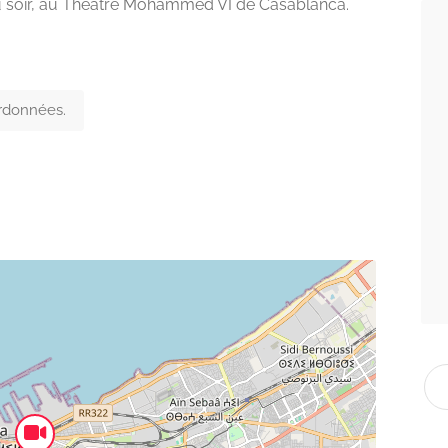
u soir, au Théâtre Mohammed VI de Casablanca.
ordonnées.