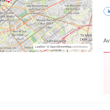
Av
Leaflet
| ©
OpenStreetMap
contributors