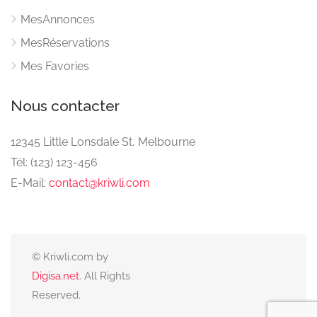
MesAnnonces
MesRéservations
Mes Favories
Nous contacter
12345 Little Lonsdale St, Melbourne
Tél: (123) 123-456
E-Mail:
contact@kriwli.com
© Kriwli.com by
Digisa.net
. All Rights
Reserved.