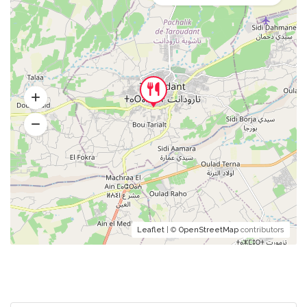
Leaflet
| ©
OpenStreetMap
contributors