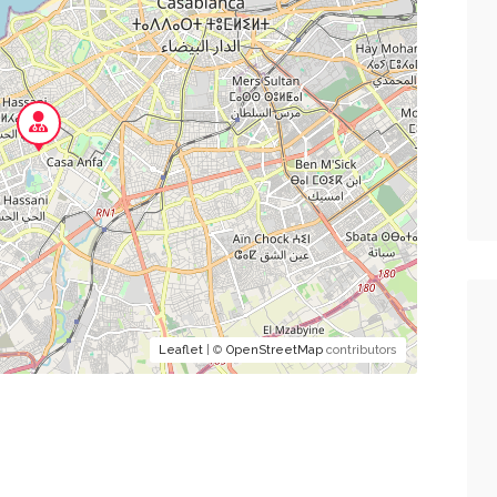
Leaflet
| ©
OpenStreetMap
contributors