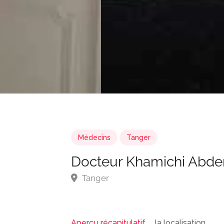
Médecins
Tanger
Docteur Khamichi Abde
Tanger
Aperçu récapitulatif
la localisation