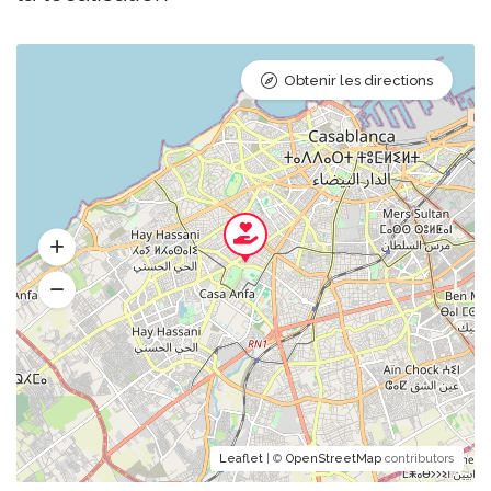
Obtenir les directions
Leaflet
| ©
OpenStreetMap
contributors