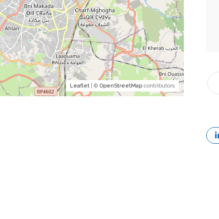
Leaflet
| ©
OpenStreetMap
contributors
Av