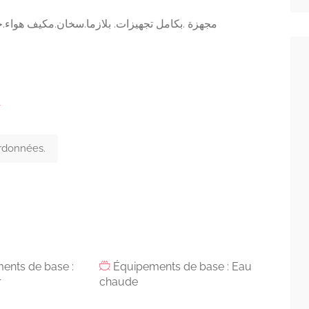
مجهزة .بكامل تجهيزات. بلازما.سخان.مكيف هواء.جه
r
ordonnées.
ents de base :
Équipements de base : Eau
r
chaude