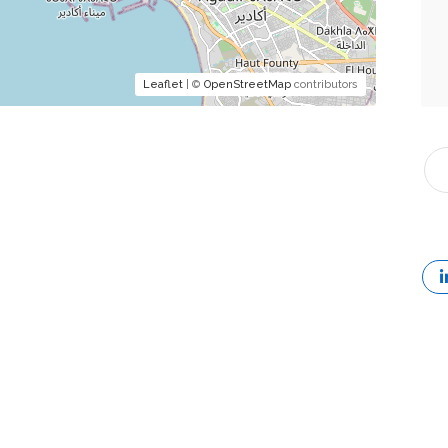
Leaflet
| ©
OpenStreetMap
contributors
Av