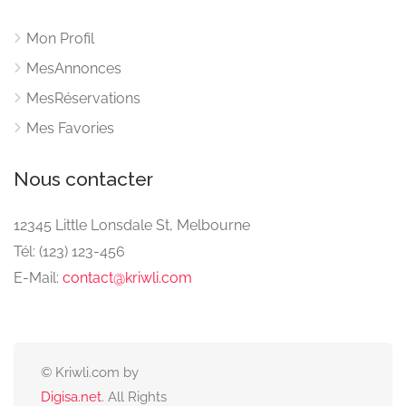
Mon Profil
MesAnnonces
MesRéservations
Mes Favories
Nous contacter
12345 Little Lonsdale St, Melbourne
Tél: (123) 123-456
E-Mail:
contact@kriwli.com
© Kriwli.com by
Digisa.net
. All Rights